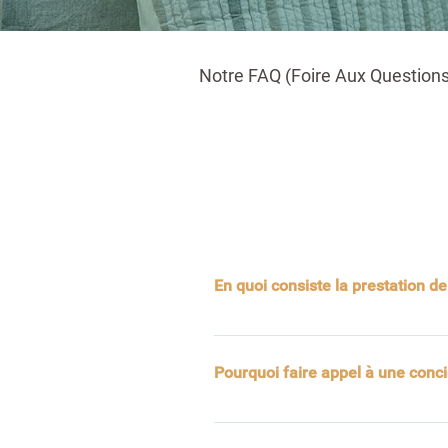
Notre FAQ (Foire Aux Questions
En quoi consiste la prestation d
La Conciergerie vous fait gagner 
nous occupons de tout :
Pourquoi faire appel à une conci
Les check-in/check-out
Le ménage et la blanchisseri
Un accompagnement complet, 
La communication avec les l
passant par la décoration int