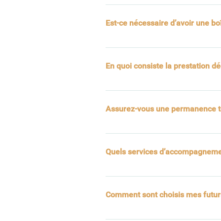
Oui, les petites attentions sont e
prestation de Conciergerie et son
Est-ce nécessaire d’avoir une boî
produits locaux. 
La boîte à clés n’est pas une obli
aujourd’hui une condition très dem
En quoi consiste la prestation dé
Cette étape est cruciale si vous 
Gardez à l’esprit que plus un log
Assurez-vous une permanence t
dégradations. Virginie saura vous
nous facturons selon le temps pas
Oui, nous sommes disponibles 7j
Quels services d’accompagneme
Proximité et professionnalisme no
conciergerie, nous vous accompag
Comment sont choisis mes futurs
Estimation de la valeur locat
Conseils en équipements et
Nous accordons une grande importa