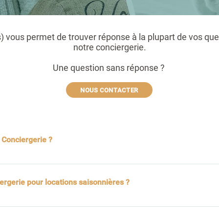
) vous permet de trouver réponse à la plupart de vos que
notre conciergerie.
Une question sans réponse ?
NOUS CONTACTER
e Conciergerie ?
un temps précieux. Nous prenons soin de votre location saisonni
ergerie pour locations saisonnières ?
e
Terre Emeraude Conciergerie vous accompagne de la naissance 
ocataires 
érieure jusqu’à la gestion de votre annonce sur les plateformes. 